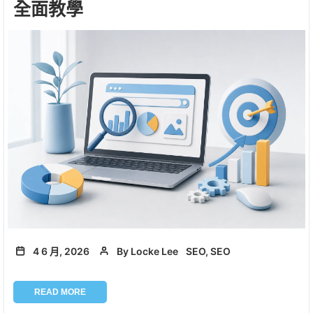
全面教學
4 6 月, 2026
By Locke Lee
SEO, SEO
READ MORE