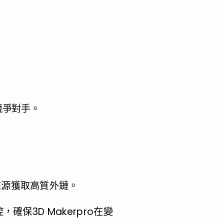
競爭對手。
來源獲取高質外鏈。
保3D Makerpro在變