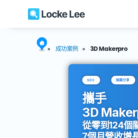
»
成功案例
»
3D Makerpro
SEO
個案分享
攜手
3D Maker
從零到124個
7個月營收增長